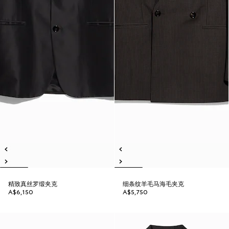
精致真丝罗缎夹克
细条纹羊毛马海毛夹克
A$6,150
A$5,750