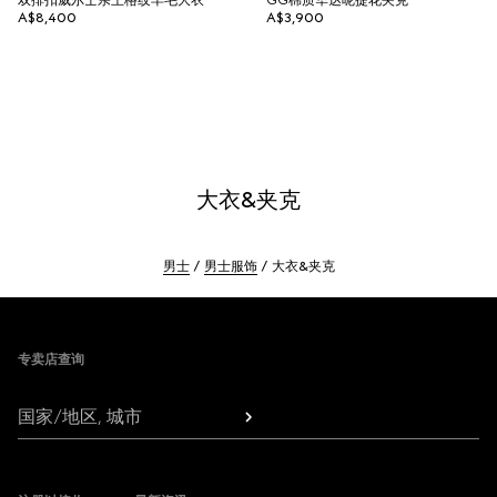
双排扣威尔士亲王格纹羊毛大衣
GG棉质华达呢提花夹克
A$8,400
A$3,900
大衣&夹克
男士
男士服饰
大衣&夹克
Footer
专卖店查询
国家/地区, 城市