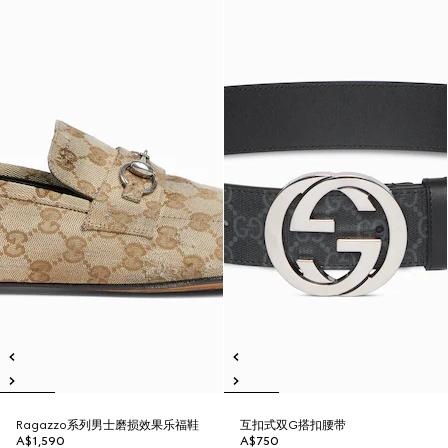
Ragazzo系列男士磨损效果乐福鞋
互扣式双G搭扣腰带
A$1,590
A$750