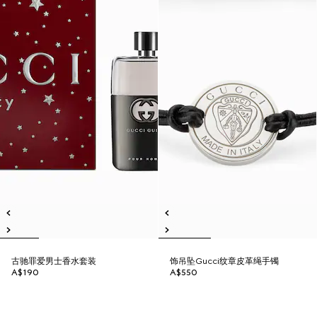
古驰罪爱男士香水套装
饰吊坠Gucci纹章皮革绳手镯
A$190
A$550