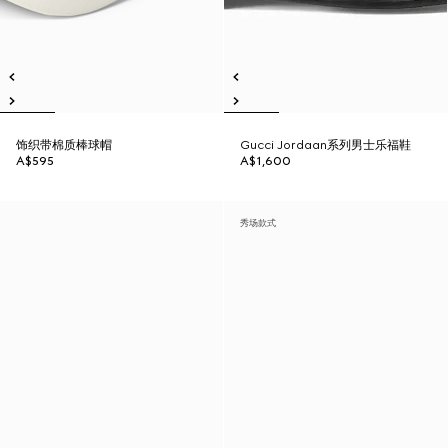
饰织带棉质棒球帽
Gucci Jordaan系列男士乐福鞋
A$595
A$1,600
秀场款式