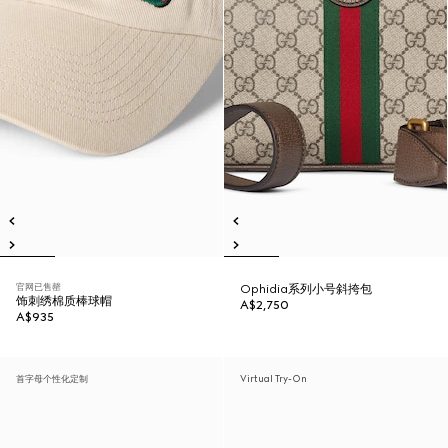
官网已售罄
Ophidia系列小号斜挎包
饰刺绣棉质棒球帽
A$2,750
A$935
首字母个性化定制
Virtual Try-On