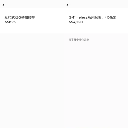
互扣式双G搭扣腰带
G-Timeless系列腕表，40毫米
A$895
A$4,250
首字母个性化定制