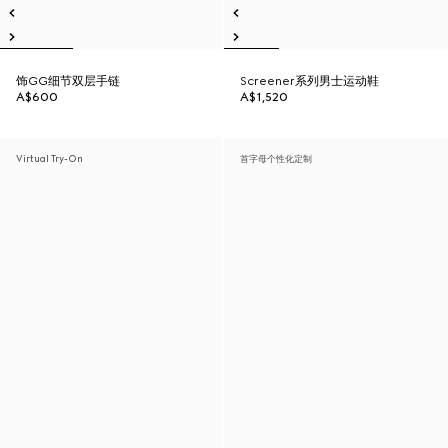
饰GG细节双层手链
Screener系列男士运动鞋
A$600
A$1,520
Virtual Try-On
首字母个性化定制