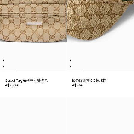
Gucci Tag系列中号斜挎包
饰条纹织带GG棒球帽
A$2,580
A$850