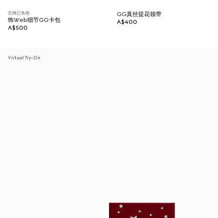
官网已售罄
GG真丝提花领带
饰Web细节GG卡包
A$400
A$500
Virtual Try-On