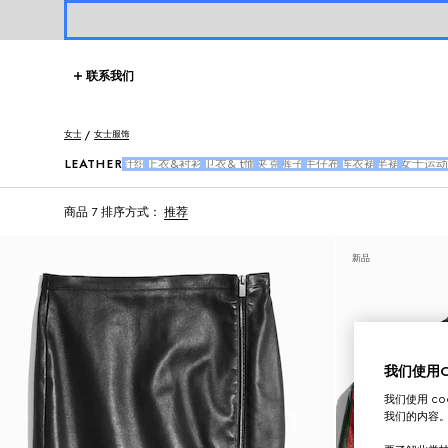
联系我们
女士
女士服饰
LEATHER
针织
上衣&衬衫
卫衣& t恤
夹克
裤子
牛仔布
连衣裙
半裙
女士运动
商品 7
排序方式：
推荐
新品
我们使用Co
我们使用 c
我们的内容