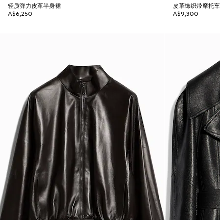
轻质弹力皮革半身裙
皮革饰织带摩托
A$6,250
A$9,300