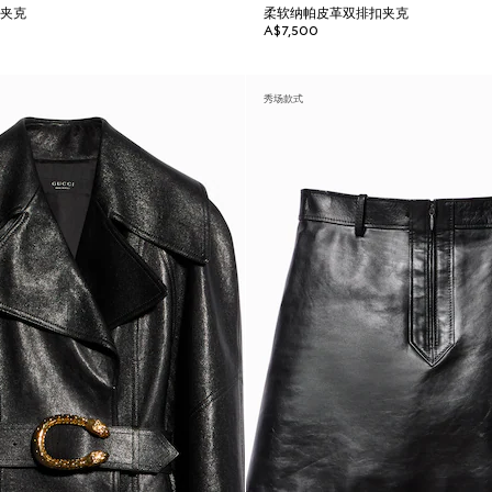
车夹克
柔软纳帕皮革双排扣夹克
A$7,500
秀场款式