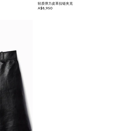
轻质弹力皮革拉链夹克
A$8,950