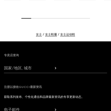
女士
女士鞋履
女士运动鞋
Footer
专卖店查询
国家/地区, 城市
注册以接收GUCCI最新资讯
获取系列发布、个性化通信和品牌最新资讯的专享更新动态。
电子邮件