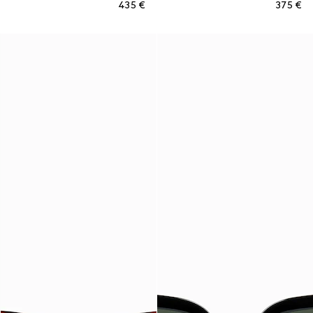
€ 435
€ 375