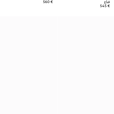
قناع
€ 560
€ 545