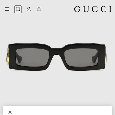
3
/
1