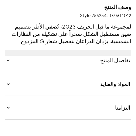
وصف المنتج
Style ‎755254 J0740 1012
لمجموعة ما قبل الخريف 2023، تُضفي الأُطر بتصميم
ضيق مستطيل الشكل سحراً على تشكيلة من النظارات
الشمسية. يزدان الذراعان بتفصيل شعار G المزدوج
المتميّز، مما يزيّن التصميم بأحد الرموز الأرشيفية. يكتمل
هذا الإطار المصنوع من الأسيتات باللون الأسود بعدستَين
تفاصيل المنتج
باللون الرمادي.
المواد والعناية
التزامنا