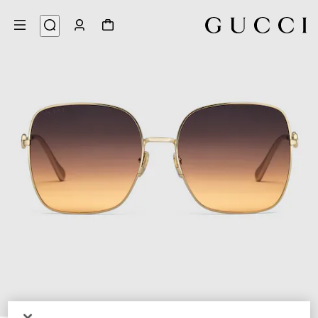
3
/
1