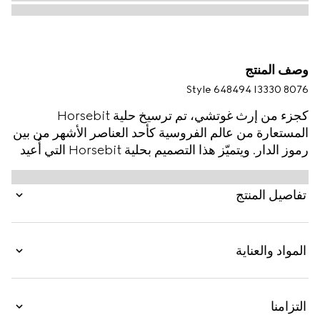
وصف المنتج
Style ‎648494 I3330 8076
كجزء من إرث غوتشي، تم ترسيخ حلية Horsebit
المستعارة من عالم الفروسية كأحد العناصر الأشهر من بين
رموز الدار. ويتميّز هذا التصميم بحلية Horsebit التي أُعيد
تخيلها في نسخة صغيرة على طول الذراعين من هذه
المجموعة الجديدة من النظارات.
تفاصيل المنتج
المواد والعناية
التزامنا