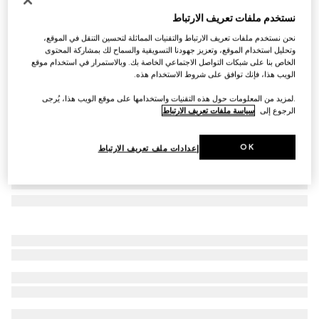
نظارات شمسية بإطار مربع
نستخدم ملفات تعريف الارتباط
€ 605
نحن نستخدم ملفات تعريف الارتباط والتقنيات المماثلة لتحسين التنقل في الموقع،
تنويعات
نقش صدفة ظهر السلحفاة باللون البني الداكن
وتحليل استخدام الموقع، وتعزيز جهودنا التسويقية والسماح لك بمشاركة المحتوى
الخاص بنا على شبكات التواصل الاجتماعي الخاصة بك. وبالاستمرار في استخدام موقع
الويب هذا، فإنك توافق على شروط الاستخدام هذه.
.لمزيد من المعلومات حول هذه التقنيات واستخدامها على موقع الويب هذا، يُرجى
الرجوع إلى
سياسة ملفات تعريف الارتباط
OK
إعدادات ملف تعريف الارتباط