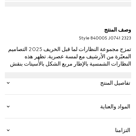
وصف المنتج
Style ‎840005 J0741 2323
تمزج مجموعة النظارات لما قبل الخريف 2025 التصاميم
المعبّرة من الأرشيف مع لمسة عصرية. تظهر هذه
النظارات الشمسية بالإطار مربع الشكل بالأسيتات بنقش
صدفة ظهر السلحفاة باللون البني الداكن وبالمعدن
بلمسات نهائية باللون الفضي مع مسامير من الكريستال
تفاصيل المنتج
وشعار G متشابك مقصوص.
المواد والعناية
التزامنا