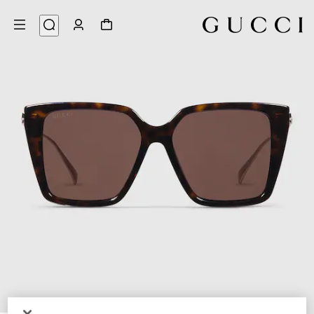
4
/
1