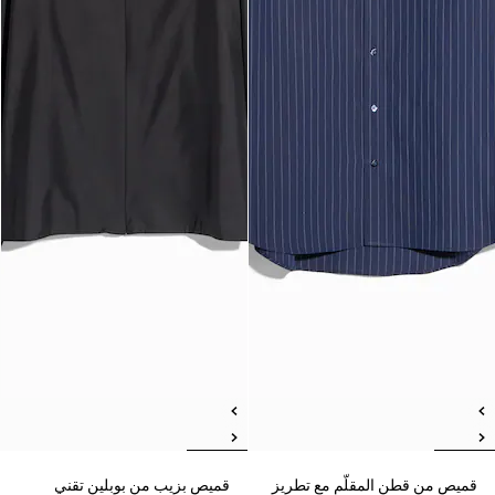
قميص من قطن المقلّم مع تطريز
قميص بزيب من بوبلين تقني