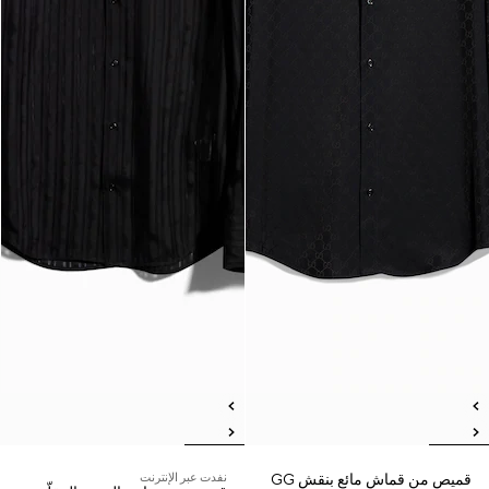
قميص من قماش مائع بنقش GG
نفدت عبر الإنترنت