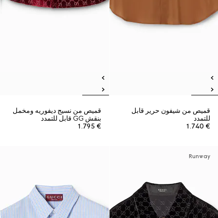
قميص من شيفون حرير قابل
قميص من نسيج ديفوريه ومخمل
للتمدد
بنقش GG قابل للتمدد
€ 1.795
€ 1.740
Runway