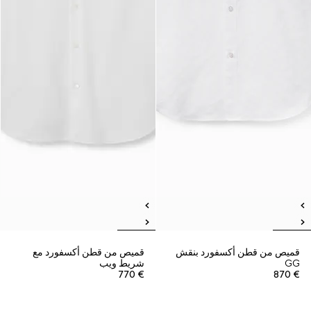
قميص من قطن أكسفورد بنقش
قميص من قطن أكسفورد مع
GG
شريط ويب
€ 770
€ 870