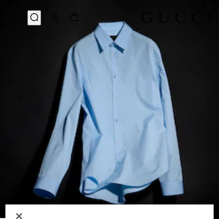
6
/
1