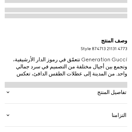
وصف المنتج
Style ‎874713 21131 4773
Generation Gucci تتعمّق في رموز الدار الأرشيفية،
وتجمع بين أجيال مختلفة من التصميم في سرد جمالي
واحد. من المدينة إلى عطلات الطقس الدافئ، تعكس
الملابس الجاهزة الهروب الحضري من خلال عدسة راقية.
صُنع هذا القميص من قطن بوبلين مصبوغ بالقطعة، وتم
تفاصيل المنتج
تزيينه بتطريز شعار G المتشابك.
التزامنا