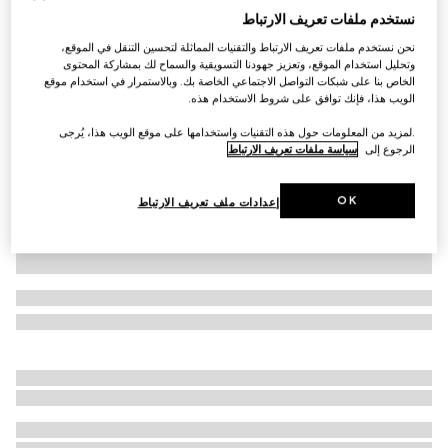
نستخدم ملفات تعريف الارتباط
قميص من قطن بوبلين مصبوغ بعد النسج
نحن نستخدم ملفات تعريف الارتباط والتقنيات المماثلة لتحسين التنقل في الموقع،
€ 800
وتحليل استخدام الموقع، وتعزيز جهودنا التسويقية والسماح لك بمشاركة المحتوى
تنويعات
أزرق فاتح
الخاص بنا على شبكات التواصل الاجتماعي الخاصة بك. وبالاستمرار في استخدام موقع
الويب هذا، فإنك توافق على شروط الاستخدام هذه.
.لمزيد من المعلومات حول هذه التقنيات واستخدامها على موقع الويب هذا، يُرجى
الرجوع إلى
سياسة ملفات تعريف الارتباط
OK
إعدادات ملف تعريف الارتباط