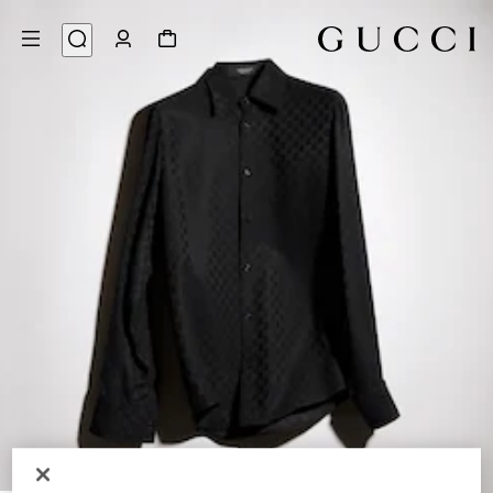
6
/
1