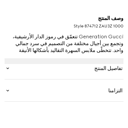
وصف المنتج
Style ‎874712 ZAU3Z 1000
Generation Gucci تتعمّق في رموز الدار الأرشيفية،
وتجمع بين أجيال مختلفة من التصميم في سرد جمالي
واحد. تتخطّى ملابس السهرة التقاليد بأشكالها الأنيقة
وأقمشتها اللامعة، حيث تُعيد القطع المزيّنة تعريف الأناقة
بالحداثة. يزيّن شعار المونوغرام التاريخي هذا القميص
تفاصيل المنتج
المصنوع من الفسكوز بنقش GG.
التزامنا