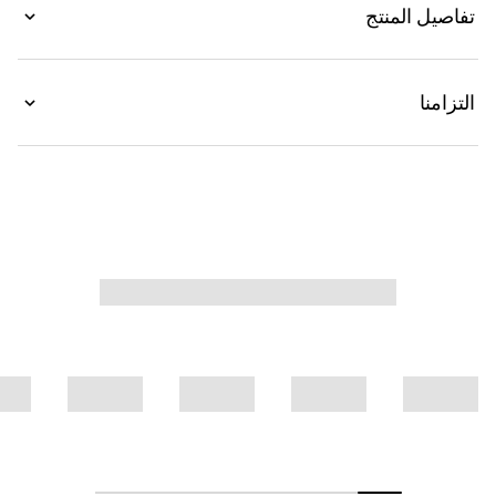
هذا القميص من قطن البوبلين، وهو يزدان بتطريز شعار
تفاصيل المنتج
Gucci لتفاصيل شعار مرهفة.
التزامنا