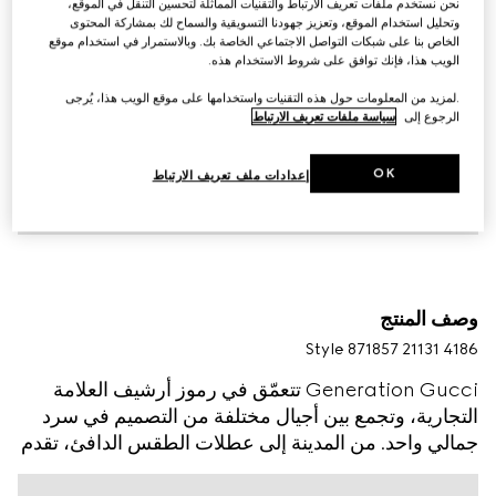
نحن نستخدم ملفات تعريف الارتباط والتقنيات المماثلة لتحسين التنقل في الموقع،
وتحليل استخدام الموقع، وتعزيز جهودنا التسويقية والسماح لك بمشاركة المحتوى
الخاص بنا على شبكات التواصل الاجتماعي الخاصة بك. وبالاستمرار في استخدام موقع
الويب هذا، فإنك توافق على شروط الاستخدام هذه.
.لمزيد من المعلومات حول هذه التقنيات واستخدامها على موقع الويب هذا، يُرجى
الرجوع إلى
سياسة ملفات تعريف الارتباط
OK
إعدادات ملف تعريف الارتباط
وصف المنتج
Style ‎871857 21131 4186
Generation Gucci تتعمّق في رموز أرشيف العلامة
التجارية، وتجمع بين أجيال مختلفة من التصميم في سرد
جمالي واحد. من المدينة إلى عطلات الطقس الدافئ، تقدم
الملابس الجاهزة هروبًا حضريًا من خلال عدسة راقية. صُنع