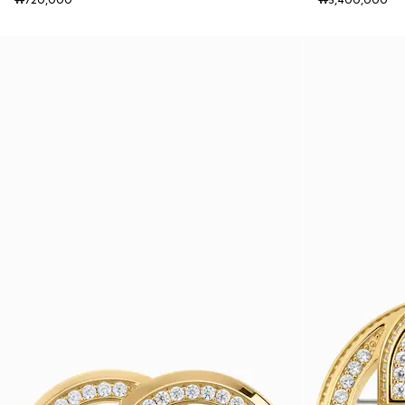
₩720,000
₩5,400,000