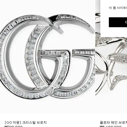
이 웹 사이
[GG 마몽] 크리스털 브로치
플로라 체인 브로