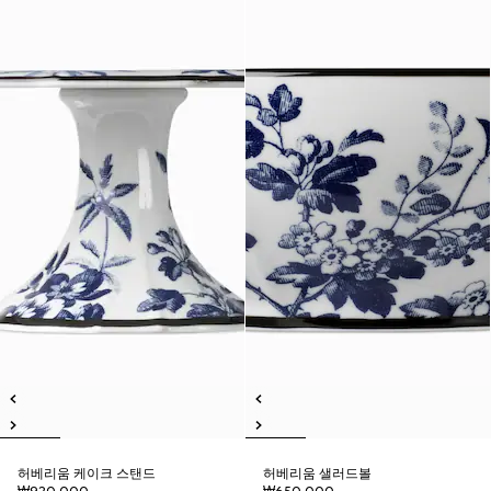
허베리움 케이크 스탠드
허베리움 샐러드볼