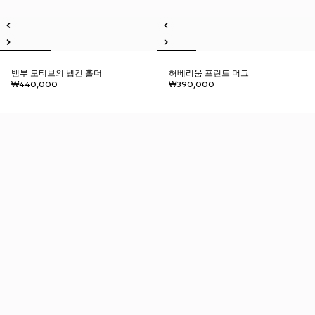
뱀부 모티브의 냅킨 홀더
허베리움 프린트 머그
₩440,000
₩390,000