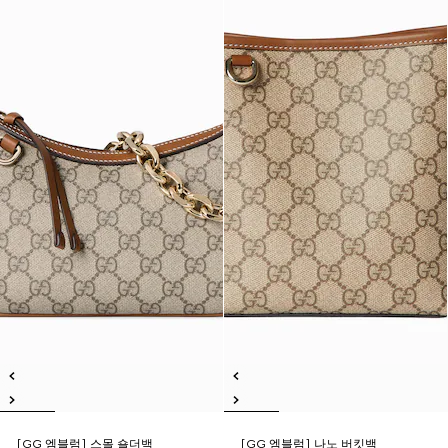
[GG 엠블럼] 스몰 숄더백
[GG 엠블럼] 나노 버킷백