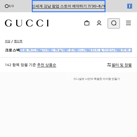
한정 기간 만나보는 장기 무이자 할부 서비스
1
/
3
온라인 구매 시 특별한 혜택을 만나보세요
신세계 강남 팝업 스토어 예약하기 7/30-8/9
여성
핸드백
한정 기간 만나보는 장기 무이자 할부 서비스
크로스백
여름 핸드백
숄더백
탑 핸들백
토트백
미니백
클러치 & 이브닝백
벨트백 & 
142 항목
정렬 기준
추천 상품순
필터 및 정렬
이니셜로 나만의 특별한 아이템 만들기