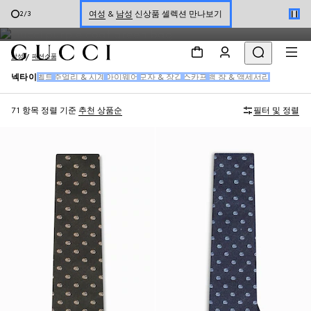
자연의 세계에서 영감을 받은 모티브와 구찌의 상징적인 패턴으로 장식
온라인 구매 시 특별한 혜택을 만나보세요
3
/
3
된 남성 실크 타이, 보우 타이 및 포켓 스퀘어 컬렉션.
온라인 익스클루시브 GG 마몽 만나보기
남성
패션소품
넥타이
벨트
주얼리 & 시계
아이웨어
모자 & 장갑
스카프
백 참 & 액세서리
71 항목
정렬 기준
추천 상품순
필터 및 정렬