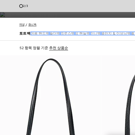
엠블럼 모티브는 섬세한 레더 및 캔버스 소재와 만나고, 클래식한 실용성
2
/
3
고객 서비스
여성
핸드백
토트백
여름 핸드백
숄더백
크로스백
탑 핸들백
미니백
클러치 & 이브닝백
벨
52 항목
정렬 기준
추천 상품순