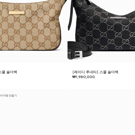
스몰 숄더백
[레이디 루네타] 스몰 숄더백
₩1,980,000
 아이템 만들기