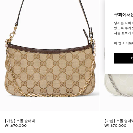
구찌에서는
당사는 사이
있도록 쿠키 
사를 표하게 
이 웹 사이
[가십] 스몰 숄더백
[가십] 스몰 숄더
₩1,670,000
₩1,670,000