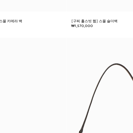
 스몰 카메라 백
[구찌 홀스빗 웹] 스몰 숄더백
₩1,570,000