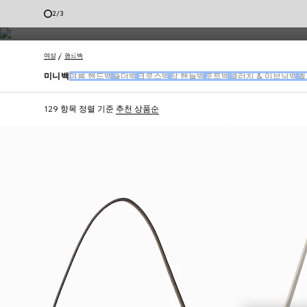
만나보실 수 있습니다.
2
/
3
고객 서비스
여성
핸드백
미니백
여름 핸드백
숄더백
크로스백
탑 핸들백
토트백
클러치 & 이브닝백
벨
129 항목
정렬 기준
추천 상품순