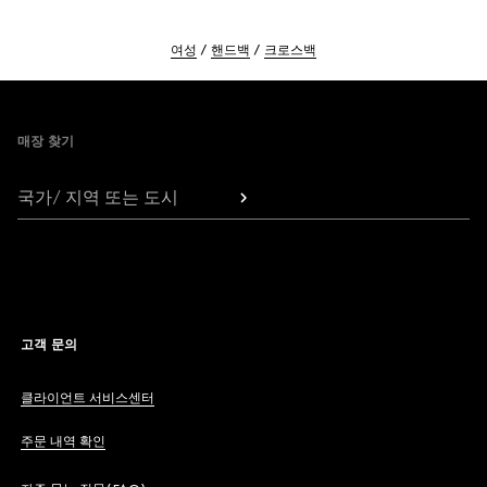
여성
핸드백
크로스백
Footer
매장 찾기
국가/ 지역 또는 도시
고객 문의
클라이언트 서비스센터
주문 내역 확인