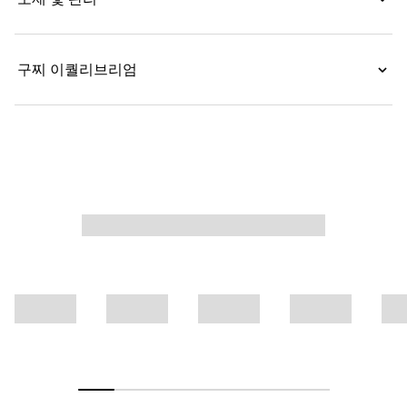
구찌 이퀄리브리엄