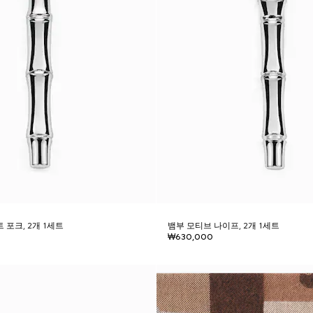
 포크, 2개 1세트
뱀부 모티브 나이프, 2개 1세트
₩630,000