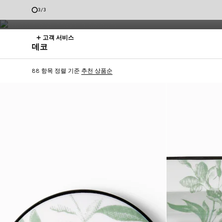
빈티지 꾸띄르 감성의 가구와 인테리어 소품 컬렉션, 구찌 데코를 소개합
3
/
3
고객 서비스
데코
88 항목
정렬 기준
추천 상품순