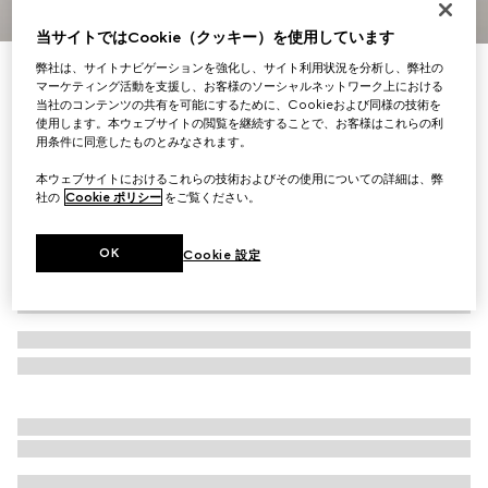
1
/
9
当サイトではCookie（クッキー）を使用しています
弊社は、サイトナビゲーションを強化し、サイト利用状況を分析し、弊社の
Virtual Try-On
〔ライトン〕 ウィメンズ GUCCI ロゴ レザー スニーカ
マーケティング活動を支援し、お客様のソーシャルネットワーク上における
当社のコンテンツの共有を可能にするために、Cookieおよび同様の技術を
ー
使用します。本ウェブサイトの閲覧を継続することで、お客様はこれらの利
￥174,900
用条件に同意したものとみなされます。
（税込）
本ウェブサイトにおけるこれらの技術およびその使用についての詳細は、弊
社の
Cookie ポリシー
をご覧ください。
OK
Cookie 設定