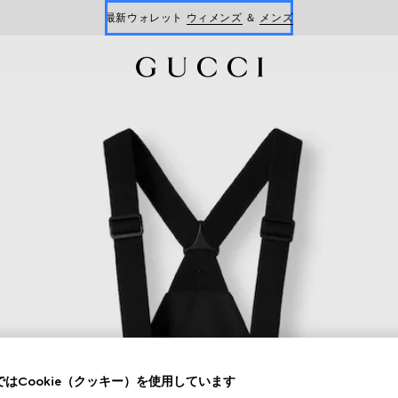
最新ウォレット
ウィメンズ
＆
メンズ
Gucci x 安藤七宝店
オンライン限定 〔GGマーモント〕
はCookie（クッキー）を使用しています