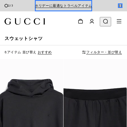
3
/
3
Gucci x 安藤七宝店
オンライン限定 〔GGマーモント〕
スウェットシャツ
8アイテム
並び替え
おすすめ
フィルター・並び替え