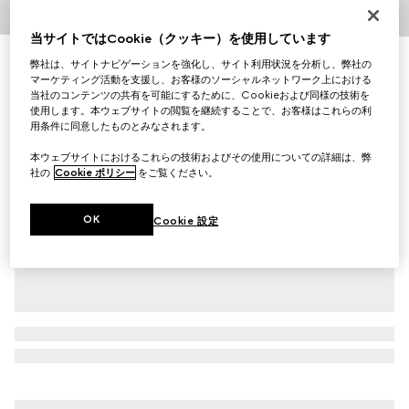
1
/
3
当サイトではCookie（クッキー）を使用しています
プリント シルクツイル リボン
弊社は、サイトナビゲーションを強化し、サイト利用状況を分析し、弊社の
マーケティング活動を支援し、お客様のソーシャルネットワーク上における
￥35,200
当社のコンテンツの共有を可能にするために、Cookieおよび同様の技術を
（税込）
使用します。本ウェブサイトの閲覧を継続することで、お客様はこれらの利
バリエーション
マルチカラー
用条件に同意したものとみなされます。
本ウェブサイトにおけるこれらの技術およびその使用についての詳細は、弊
社の
Cookie ポリシー
をご覧ください。
OK
Cookie 設定