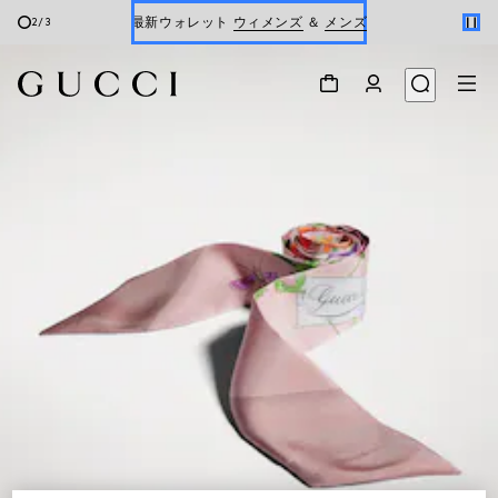
最新ウォレット
ウィメンズ
＆
メンズ
2
/
3
Gucci x 安藤七宝店
オンライン限定 〔GGマーモント〕