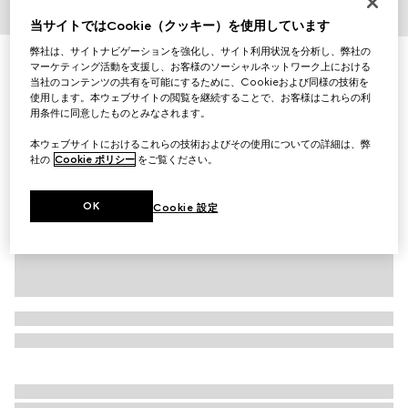
当サイトではCookie（クッキー）を使用しています
1
/
4
弊社は、サイトナビゲーションを強化し、サイト利用状況を分析し、弊社の
パッチ付き カシミア ハット
マーケティング活動を支援し、お客様のソーシャルネットワーク上における
￥71,500
当社のコンテンツの共有を可能にするために、Cookieおよび同様の技術を
使用します。本ウェブサイトの閲覧を継続することで、お客様はこれらの利
（税込）
用条件に同意したものとみなされます。
バリエーション
ライトグレー
本ウェブサイトにおけるこれらの技術およびその使用についての詳細は、弊
社の
Cookie ポリシー
をご覧ください。
OK
Cookie 設定