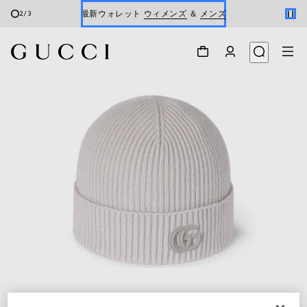
最新ウォレット
ウィメンズ
＆
メンズ
2
/
3
Gucci x 安藤七宝店
オンライン限定 〔GGマーモント〕