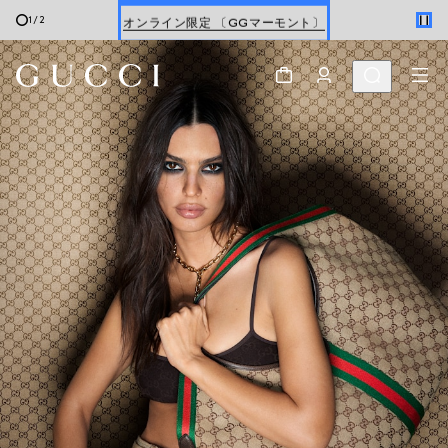
オンライン限定 〔GGマーモント〕
1
/
2
スクロールで さらに見る
最新ウォレット
ウィメンズ
＆
メンズ
オンライン限定 〔GGマーモント〕