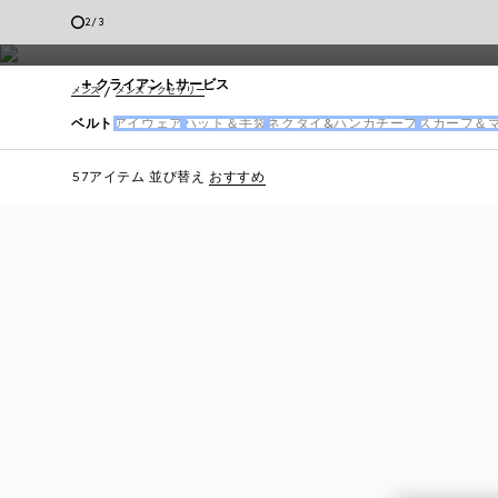
ル ベルトやフォーマル ベルト、そして
カジュアル ベルト
などがあ
2
/
3
クライアントサービス
メンズ
メンズ アクセサリー
ベルト
アイウェア
ハット＆手袋
ネクタイ&ハンカチーフ
スカーフ＆
57アイテム
並び替え
おすすめ