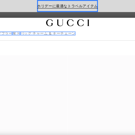
ります。
ホリデーに最適なトラベルアイテム
Gucci x 安藤七宝店
オンライン限定 〔GGマーモント〕
マフラー
靴下
バッグ チャーム & キーチェーン