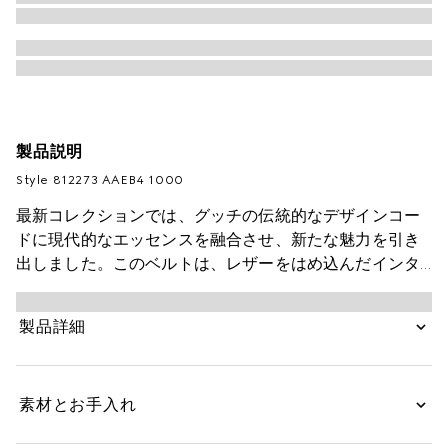
製品説明
Style ‎812273 AAEB4 1000
最新コレクションでは、グッチの伝統的なデザインコー
ドに現代的なエッセンスを融合させ、新たな魅力を引き
出しました。このベルトは、レザーをはめ込んだインタ
ーロッキングG バックルがデザインのポイントです。片
面にブラック GGスプリーム キャンバス、もう片面にブ
製品詳細
ラック レザーを配し、それぞれ異なる表情を演出してい
ます。
素材とお手入れ