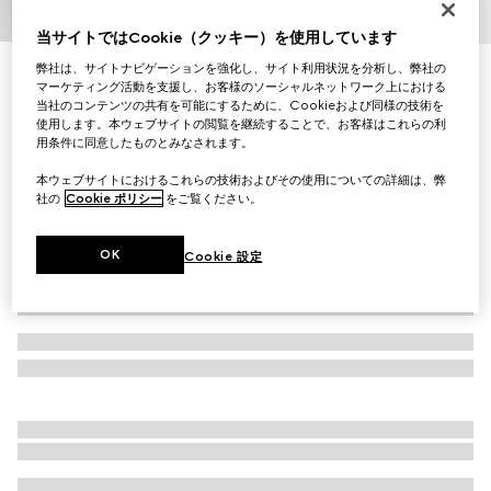
1
/
6
当サイトではCookie（クッキー）を使用しています
弊社は、サイトナビゲーションを強化し、サイト利用状況を分析し、弊社の
イニシャルを入れてカスタマイズ
インターロッキングG バックル付き リバーシブル レザー
マーケティング活動を支援し、お客様のソーシャルネットワーク上における
当社のコンテンツの共有を可能にするために、Cookieおよび同様の技術を
ベルト
使用します。本ウェブサイトの閲覧を継続することで、お客様はこれらの利
￥100,430
用条件に同意したものとみなされます。
（税込）
本ウェブサイトにおけるこれらの技術およびその使用についての詳細は、弊
社の
Cookie ポリシー
をご覧ください。
OK
Cookie 設定