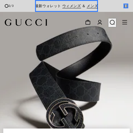
最新ウォレット
ウィメンズ
＆
メンズ
2
/
3
Gucci x 安藤七宝店
オンライン限定 〔GGマーモント〕