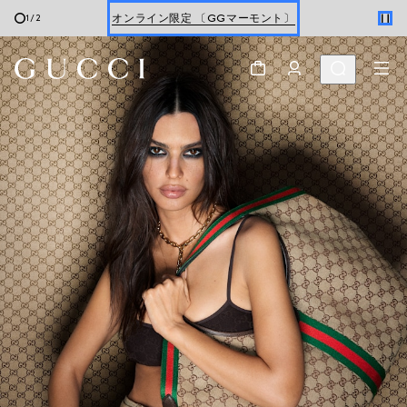
オンライン限定 〔GGマーモント〕
1
/
2
スクロールで さらに見る
最新ウォレット
ウィメンズ
＆
メンズ
オンライン限定 〔GGマーモント〕