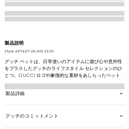
製品説明
Style ‎697407 ZAJH5 3570
グッチ ペットは、日常使いのアイテムに遊び心や意外性
をプラスしたグッチのライフスタイル セレクションのひ
とつ。GUCCI ロゴや象徴的な素材をあしらったペット
カラーやベッド セットといったアクセサリーが、ペット
たちの個性を際立たせます。このラージサイズのペット
製品詳細
ボウルは、ハーバリウム プリントを施したポーセリン製
の一品です。
グッチのコミットメント