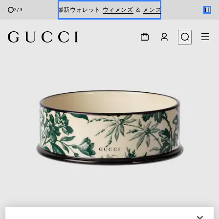
最新ウォレット
ウィメンズ
＆
メンズ
2
/
3
Gucci x 安藤七宝店
オンライン限定 〔GGマーモント〕