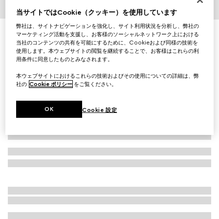
当サイトではCookie（クッキー）を使用しています
1
/
4
弊社は、サイトナビゲーションを強化し、サイト利用状況を分析し、弊社の
ハーバリウム プリント ラージ ペット ボウル
マーケティング活動を支援し、お客様のソーシャルネットワーク上における
当社のコンテンツの共有を可能にするために、Cookieおよび同様の技術を
￥77,000
使用します。本ウェブサイトの閲覧を継続することで、お客様はこれらの利
（税込）
用条件に同意したものとみなされます。
バリエーション
グリーン＆アイボリー ポーセリン
本ウェブサイトにおけるこれらの技術およびその使用についての詳細は、弊
社の
Cookie ポリシー
をご覧ください。
OK
Cookie 設定