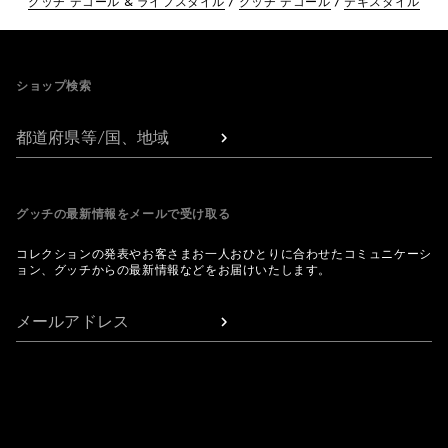
グッチ デコール & ライフスタイル
グッチ デコール
テキスタイル
Footer
ショップ検索
都道府県等/国、地域
グッチの最新情報をメールで受け取る
コレクションの発表やお客さまお一人おひとりに合わせたコミュニケーシ
ョン、グッチからの最新情報などをお届けいたします。
メールアドレス