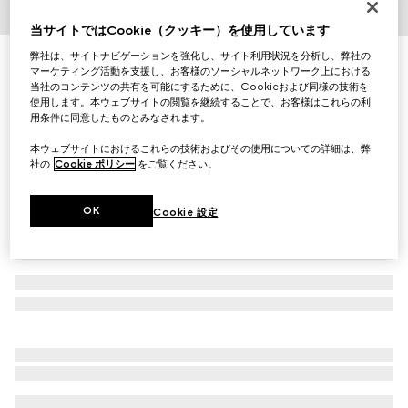
1
/
4
当サイトではCookie（クッキー）を使用しています
弊社は、サイトナビゲーションを強化し、サイト利用状況を分析し、弊社の
GGウールカシミア リバーシブル ブランケット
マーケティング活動を支援し、お客様のソーシャルネットワーク上における
￥247,500
当社のコンテンツの共有を可能にするために、Cookieおよび同様の技術を
（税込）
使用します。本ウェブサイトの閲覧を継続することで、お客様はこれらの利
バリエーション
グリーン
用条件に同意したものとみなされます。
本ウェブサイトにおけるこれらの技術およびその使用についての詳細は、弊
社の
Cookie ポリシー
をご覧ください。
OK
Cookie 設定