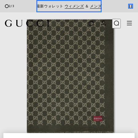
最新ウォレット
ウィメンズ
＆
メンズ
2
/
3
Gucci x 安藤七宝店
オンライン限定 〔GGマーモント〕