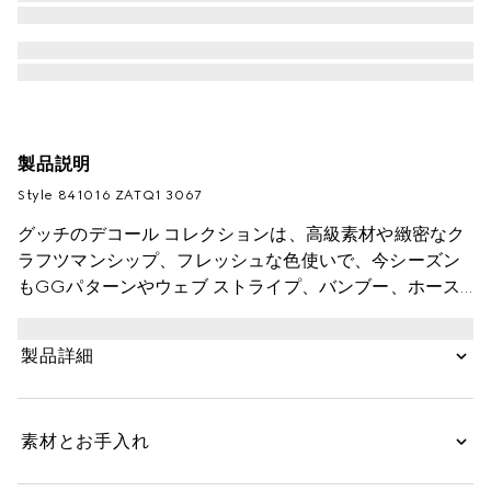
製品説明
Style ‎841016 ZATQ1 3067
グッチのデコール コレクションは、高級素材や緻密なク
ラフツマンシップ、フレッシュな色使いで、今シーズン
もGGパターンやウェブ ストライプ、バンブー、ホース
ビットといった象徴的なモチーフや乗馬にまつわるテー
マを再解釈しています。リバーシブル仕様のこのブラン
製品詳細
ケットはウール＆カシミア GGジャカードで仕立て、フ
リンジ トリムを添えました。
素材とお手入れ