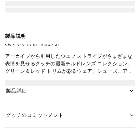
製品説明
Style ‎825179 XJHAQ 4780
アーカイブから引用したウェブ ストライプがさまざまな
表情を見せるグッチの最新チルドレンズ コレクション。
グリーン＆レッド トリムが彩るウェア、シューズ、アク
セサリーは、どんな冒険にもふさわしい、スポーティー
なスタイルを演出します。このお子さま用ジョギングパ
製品詳細
ンツはフェルトコットンで仕立て、ウェブ ストライプ ニ
ット ディテールを施しました。
グッチのコミットメント