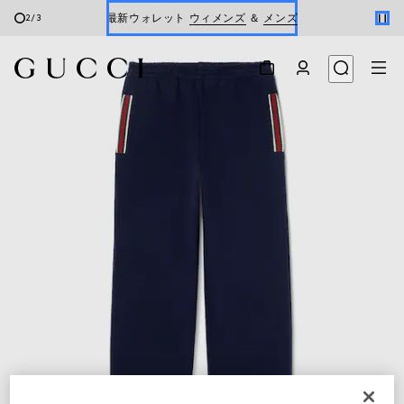
最新ウォレット
ウィメンズ
＆
メンズ
2
/
3
Gucci x 安藤七宝店
オンライン限定 〔GGマーモント〕