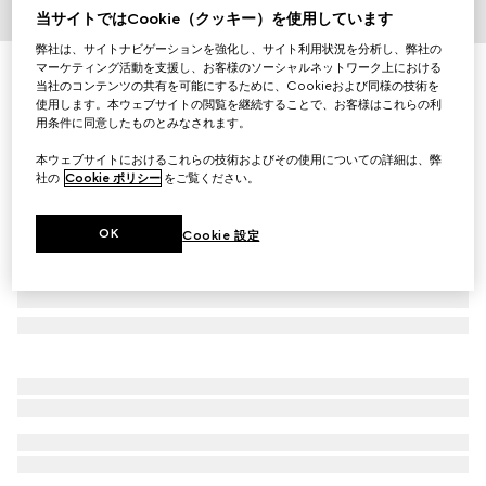
当サイトではCookie（クッキー）を使用しています
1
/
3
弊社は、サイトナビゲーションを強化し、サイト利用状況を分析し、弊社の
マーケティング活動を支援し、お客様のソーシャルネットワーク上における
〔チルドレンズ〕コットン ジョギングパンツ
当社のコンテンツの共有を可能にするために、Cookieおよび同様の技術を
￥53,900
使用します。本ウェブサイトの閲覧を継続することで、お客様はこれらの利
（税込）
用条件に同意したものとみなされます。
本ウェブサイトにおけるこれらの技術およびその使用についての詳細は、弊
社の
Cookie ポリシー
をご覧ください。
OK
Cookie 設定