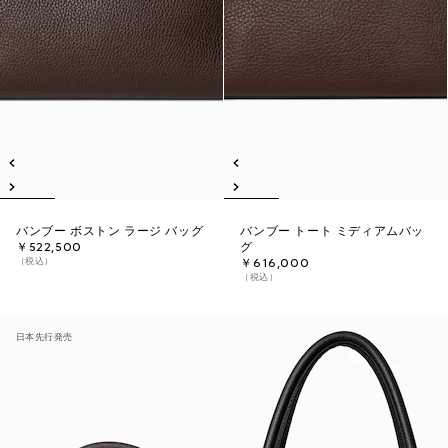
バンブー ボストン ラージ バッグ
バンブー トート ミディアムバッ
￥522,500
グ
（税込）
￥616,000
（税込）
日本先行発売