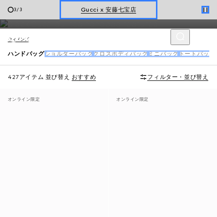
テンポラリーな美学を兼ね備え、現代の豊かな日常生活にフィッ
Gucci x 安藤七宝店
1
/
3
トするようデザインされています。
オンライン限定 〔GGマーモント〕
ウィメンズ
ハンドバッグ
ショルダーバッグ
クロスボディバッグ
ミニバッグ
トートバッグ
427アイテム
並び替え
おすすめ
フィルター・並び替え
オンライン限定
オンライン限定