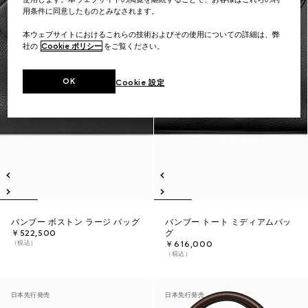
用条件に同意したものとみなされます。
本ウェブサイトにおけるこれらの技術およびその使用についての詳細は、弊
社の
Cookie ポリシー
をご覧ください。
OK
Cookie 設定
バンブー ボストン ラージ バッグ
バンブー トート ミディアムバッ
￥522,500
グ
（税込）
￥616,000
（税込）
日本先行発売
日本先行発売