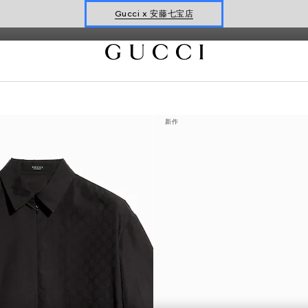
アやアクセサリーをぜひお買い求めください。
Gucci x 安藤七宝店
オンライン限定 〔GGマーモント〕
新作