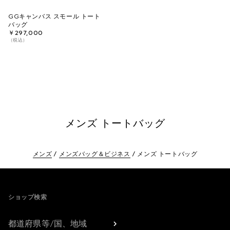
GGキャンバス スモール トート
バッグ
￥297,000
（税込）
メンズ トートバッグ
メンズ
メンズバッグ＆ビジネス
メンズ トートバッグ
Footer
ショップ検索
都道府県等/国、地域