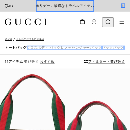
Gucci x 安藤七宝店
3
/
3
オンライン限定 〔GGマーモント〕
メンズ
メンズバッグ＆ビジネス
トートバッグ
クロスボディ バッグ& メッセンジャーバ ッグ
バックパック
スモ
11アイテム
並び替え
おすすめ
フィルター・並び替え