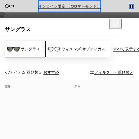
ーター スタイル
から
レクタングルのシェイプ
まで、さまざまなデ
オンライン限定 〔GGマーモント〕
1
/
3
ザインをご用意しております。
ホリデーに最適なトラベルアイテム
サングラス
Gucci x 安藤七宝店
オンライン限定 〔GGマーモント〕
サングラス
ウィメンズ オプティカル
すべて表示す
67アイテム
並び替え
おすすめ
フィルター・並び替え
新作
新作