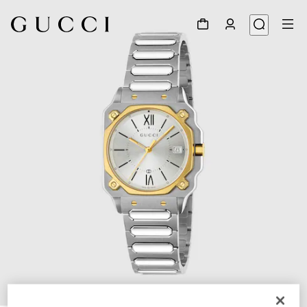
1
/
5