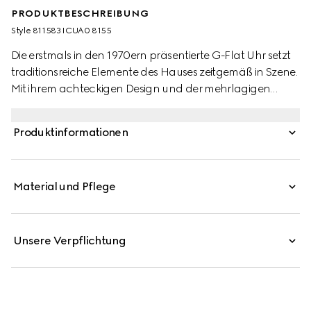
PRODUKTBESCHREIBUNG
Style ‎811583 ICUA0 8155
Die erstmals in den 1970ern präsentierte G-Flat Uhr setzt
traditionsreiche Elemente des Hauses zeitgemäß in Szene.
Mit ihrem achteckigen Design und der mehrlagigen
Silhouette erinnert sie an architektonische Formen aus
ihrer Entstehungszeit. Dieses aus Edelstahl gefertigte
Produktinformationen
Modell verfügt über ein silberfarbenes, galvanisiertes
Zifferblatt und römische Indizes.
Material und Pflege
Unsere Verpflichtung