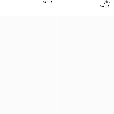
قناع
€ 560
€ 545