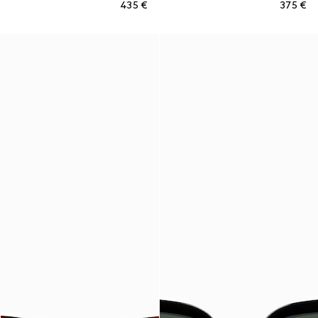
€ 435
€ 375