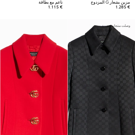
مزين بشعار G المزدوج
ناعم مع بطاقة
€ 1.115
€ 1.285
وصلت منتجات جديدة