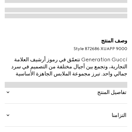
وصف المنتج
Style ‎872686 XUAPP 9000
Generation Gucci تتعمّق في رموز أرشيف العلامة
التجارية، وتجمع بين أجيال مختلفة من التصميم في سرد
جمالي واحد. تبرز مجموعة الملابس الجاهزة الأساسية
القوام المرتفع والتفاصيل المعاصرة. صُنع هذا التي شيرت
من جيرسي كريب الفسكوز، وتم الانتهاء منه بتفصيل
تفاصيل المنتج
هورسبيت الرمزي على الأشرطة الرفيعة.
التزامنا