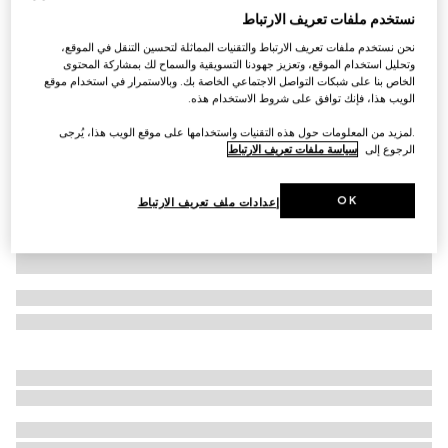
نستخدم ملفات تعريف الارتباط
بلوزة من جيرسي كريب فيسكوز مع Horsebit
نحن نستخدم ملفات تعريف الارتباط والتقنيات المماثلة لتحسين التنقل في الموقع،
€ 800
وتحليل استخدام الموقع، وتعزيز جهودنا التسويقية والسماح لك بمشاركة المحتوى
تنويعات
أبيض
الخاص بنا على شبكات التواصل الاجتماعي الخاصة بك. وبالاستمرار في استخدام موقع
الويب هذا، فإنك توافق على شروط الاستخدام هذه.
.لمزيد من المعلومات حول هذه التقنيات واستخدامها على موقع الويب هذا، يُرجى
الرجوع إلى
سياسة ملفات تعريف الارتباط
OK
إعدادات ملف تعريف الارتباط