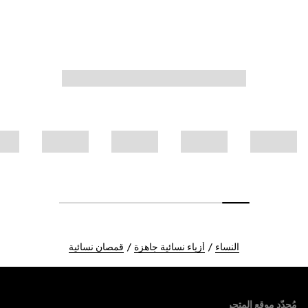
النساء
أزياء نسائية جاهزة
قمصان نسائية
Foote
مُحدّد موقع المتجر