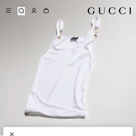
6
/
1