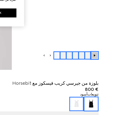
K
+
1
بلوزة من جيرسي كريب فيسكوز مع Horsebit
€ 800
تنويعات
أسود