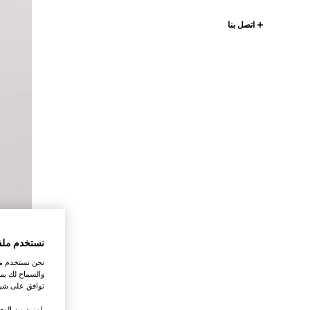
اتصل بنا
نستخدم ملف
نحن نستخدم ملف
والسماح لك بمش
توافق على شرو
.لمزيد من المع