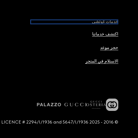
خدمات غوتشي
اكتشف خدماتنا
حجز موعد
الاستلام في المتجر
© 2016 - 2025 Guccio Gucci S.p.A. - All rights reserved. SIAE LICENCE # 2294/I/1936 and 5647/I/1936