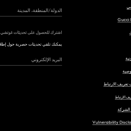
شي
الدولة/المنطقة، المدينة
Gucci 
اشترك للحصول على تحديثات غوتشي
يمكنك تلقي تحديثات حصرية حول إطلاق 
نية
البريد الإلكتروني
صية
تعريف الارتباط
يف الارتباط
الشركة
Vulnerability Discl