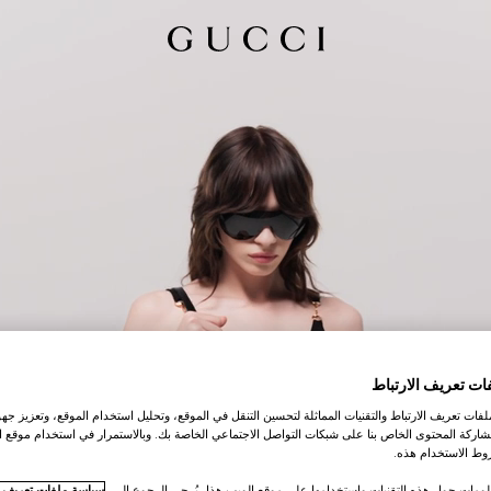
ات تعريف الارتباط
ات تعريف الارتباط والتقنيات المماثلة لتحسين التنقل في الموقع، وتحليل استخدام الموقع، وتعزيز جهود
اركة المحتوى الخاص بنا على شبكات التواصل الاجتماعي الخاصة بك. وبالاستمرار في استخدام موقع ا
ط الاستخدام هذه.
لومات حول هذه التقنيات واستخدامها على موقع الويب هذا، يُرجى الرجوع إلى
سياسة ملفات تعريف ال