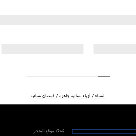
النساء
أزياء نسائية جاهزة
قمصان نسائية
مُحدّد موقع المتجر