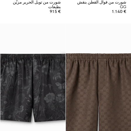
شورت من فوال القطن بنقش
شورت من تويل الحرير مزيّن
GG
بطبعات
€ 915
€ 1.140