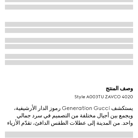
وصف المنتج
Style ‎A003TU ZAVCO 4020
يستكشف Generation Gucci رموز الدار الأرشيفية،
ويجمع بين أجيال مختلفة من التصميم في سرد جمالي
واحد. من المدينة إلى عطلات الطقس الدافئ، تقدّم الأزياء
الجاهزة الهروب الحضري من خلال عدسة راقية. صُنع هذا
الشورت من حرير التويل، ويتميّز بطبعة مُزهرة Gucci