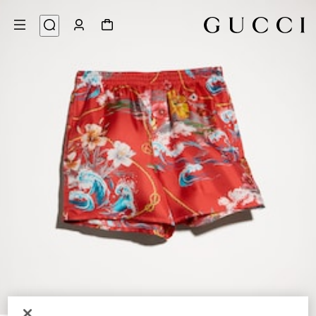
6
/
1