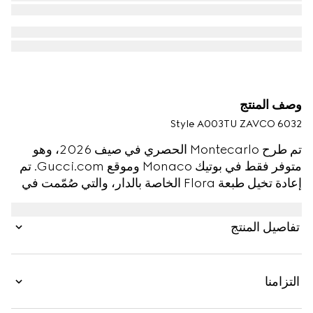
وصف المنتج
Style ‎A003TU ZAVCO 6032
تم طرح Montecarlo الحصري في صيف 2026، وهو
متوفر فقط في بوتيك Monaco وموقع Gucci.com. تم
إعادة تخيل طبعة Flora الخاصة بالدار، والتي صُمّمت في
الأصل من قبل Vittorio Accornero في عام 1966، في
هذا التصميم. صُنع هذا الشورت من تويل الحرير، وهو يتميّز
تفاصيل المنتج
بطبعة Gucci الزهرية على كامل القماش.
التزامنا