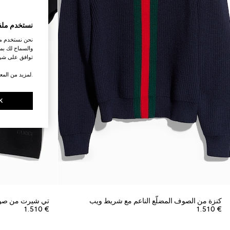
نستخدم ملف
نحن نستخدم ملف
والسماح لك بمش
توافق على شرو
.لمزيد من المع
K
كنزة من الصوف المضلّع الناعم مع شريط ويب
تي شيرت من صوف و
€ 1.510
€ 1.510