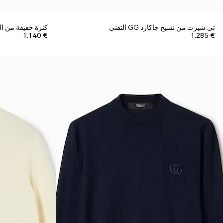
تي شيرت من نسيج جاكارد GG التقني
كنزة خفيفة من ا
€ 1.140
€ 1.285