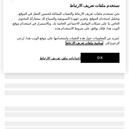
نستخدم ملفات تعريف الارتباط
تي شيرت من القطن والحرير مع إنتارسيا شعار Gucci
نحن نستخدم ملفات تعريف الارتباط والتقنيات المماثلة لتحسين التنقل في الموقع،
€ 1.285
وتحليل استخدام الموقع، وتعزيز جهودنا التسويقية والسماح لك بمشاركة المحتوى
تنويعات
أزرق بحري
الخاص بنا على شبكات التواصل الاجتماعي الخاصة بك. وبالاستمرار في استخدام موقع
الويب هذا، فإنك توافق على شروط الاستخدام هذه.
.لمزيد من المعلومات حول هذه التقنيات واستخدامها على موقع الويب هذا، يُرجى
الرجوع إلى
سياسة ملفات تعريف الارتباط
OK
إعدادات ملف تعريف الارتباط