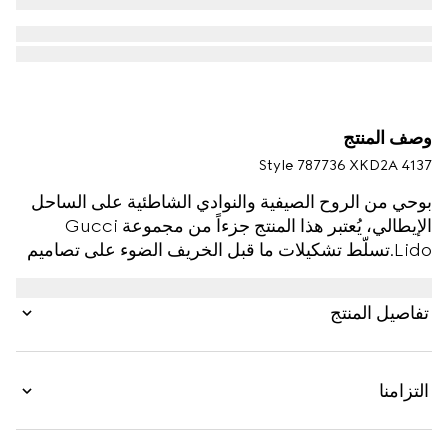
وصف المنتج
Style ‎787736 XKD2A 4137
بوحي من الروح الصيفية والنوادي الشاطئية على الساحل
الإيطالي، يُعتبر هذا المنتج جزءاً من مجموعة Gucci
Lido.تسلّط تشكيلات ما قبل الخريف الضوء على تصاميم
أساسية مع تفاصيل غنية بالرموز يمكن أن ترافقنا وتنتقل
معنا من النهار إلى الليل. صُنع هذا التي شيرت بالقَصّة
تفاصيل المنتج
المستقيمة من قماش محبوك من الحرير والقطن ويكشف
عن إنتارسيا شعار Gucci على محيط فتحة العنق.
التزامنا