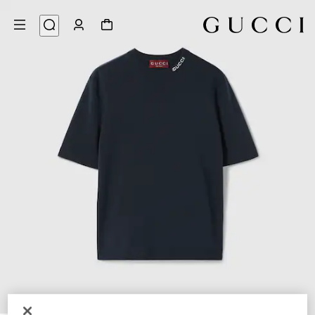
7
/
1