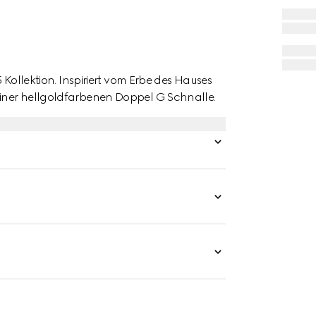
5 Kollektion. Inspiriert vom Erbe des Hauses
 einer hellgoldfarbenen Doppel G Schnalle.