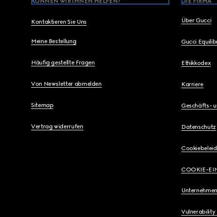
KÖNNEN WIR IHNEN HELFEN?
DIE FIRMA
Über Gucci
Kontaktieren Sie Uns
Meine Bestellung
Gucci Equili
Häufig gestellte Fragen
Ethikkodex
Von Newsletter abmelden
Karriere
Sitemap
Geschäfts- 
Vertrag widerrufen
Datenschutz
Cookiebeleid
COOKIE-EI
Unternehmen
Vulnerability