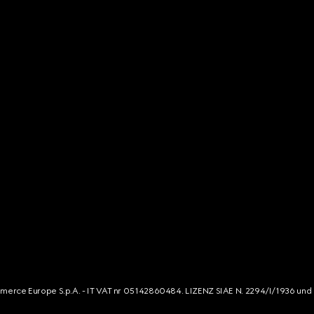
mmerce Europe S.p.A. - IT VAT nr 05142860484. LIZENZ SIAE N. 2294/I/1936 und