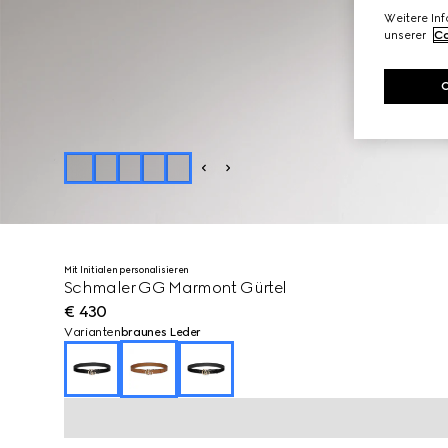
Weitere In
unserer
Co
Mit Initialen personalisieren
Schmaler GG Marmont Gürtel
€ 430
Varianten
braunes Leder