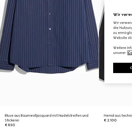
Wir verw
Wir verwen
die Nutzung
zu ermöglic
Website st
Weitere In
unserer
Co
Bluse aus Baumwolljacquard mit Nadelstreifen und
Hemd aus techni
Stickerei
€ 2.100
€ 850