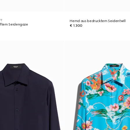
FT
Hemd aus bedrucktem Seidentwill
eiftem Seidengaze
€ 1.300