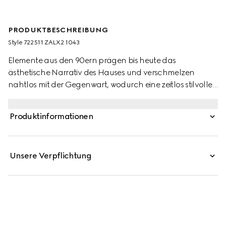
PRODUKTBESCHREIBUNG
Style ‎722511 ZALX2 1043
Elemente aus den 90ern prägen bis heute das
ästhetische Narrativ des Hauses und verschmelzen
nahtlos mit der Gegenwart, wodurch eine zeitlos stilvolle
Garderobe entsteht. Diese wendbare Jacke aus Popeline
besticht durch eine einfarbig schwarze Seite mit
Produktinformationen
Paspelierung und eine Wendeseite aus GG Canvas.
Unsere Verpflichtung