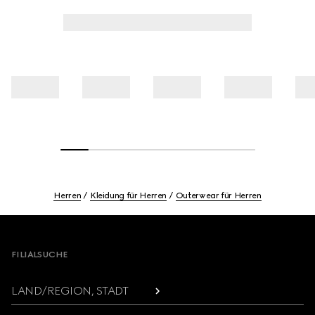
Herren
Kleidung für Herren
Outerwear für Herren
Footer
FILIALSUCHE
LAND/REGION, STADT