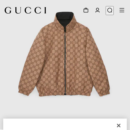
1
/
12