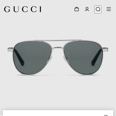
1
/
6