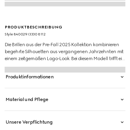
PRODUKTBESCHREIBUNG
Style ‎840029 I3330 8112
Die Brillen aus der Pre-Fall 2025 Kollektion kombinieren
begehrte Silhouetten aus vergangenen Jahrzehnten mit
einem zeitgemäßen Logo-Look. Bei diesem Modell trifft ein
Rahmen aus silberfarbenem Metall auf ein graviertes
Gucci Logo.
Produktinformationen
Material und Pflege
Unsere Verpflichtung